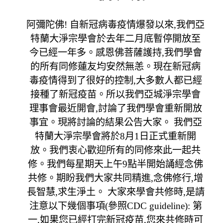
阿彌陀佛! 自新冠病毒疫情爆發以來,我們亞
特蘭大淨宗學會於去年二月底暫停開放至
今已經一年多。感恩佛菩薩護持,我們學會
的所有同修蓮友均安然無恙。現在新冠病
毒疫情得到了很好的控制,大多數人都已經
接種了新冠疫苗。所以我們亞城淨宗學會
理事會最近開會,討論了我們學會重新開放
事宜。現將討論的結果公告大家。 我們亞
特蘭大淨宗學會將於8月1日正式重新開
放。我們衷心歡迎所有的同修來此一起共
修。我們每星期天上午9點半開始誦經念佛
共修。期盼我們大家共同精進,念佛修行,增
長智慧,求生淨土。 大家來學會共修時,是請
注意以下幾個事項(參照CDC guideline): 第
一,如果您已經打完新冠疫苗,您來共修時可