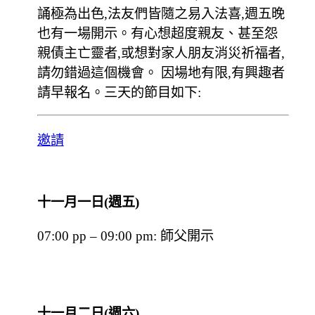
誦極為出色,法友們皆隨之易入法喜,週五晚
也有一場開示。有心想超度親友、甚至怨
親債主亡靈者,或想對家人朋友消災祈福者,
請勿錯過這個機會。 因場地有限,有興趣者
請早報名。三天的節目如下:
邀請
十一月一日(週五)
07:00 pp – 09:00 pm: 師父開示
十一月二日(週六)