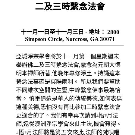
二及三時繫念法會
十一月一日至十一月三日 - 地址： 2800
Simpson Circle, Norcross, GA 30071
亞城淨宗學會將於十一月第一個星期週末
舉辦佛二及三時繫念法會,繫念為元朝大德
明本禪師所著,他晚年專修淨土。持誦這本
繫念法事確是冥陽兩利。 所以我們要幫助
不同維次空間的生靈,中峰繫念佛事最為恰
當。 慎重追遠是華人的傳統美德,如何表達
這種美德,恐怕沒有再比參加三時繫念法會
更適合的了。我們有幸再次請到
悟
月法
上
下
師,遠從澳洲淨宗學會來此主法,機會難得。
悟
月法師將是第五次來此,法師的梵唄唱
上
下