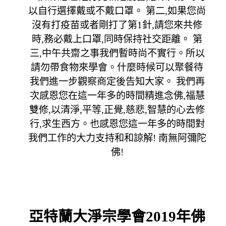
以自行選擇戴或不戴口罩。 第二,如果您尚
沒有打疫苗或者剛打了第1針,請您來共修
時,務必戴上口罩,同時保持社交距離。 第
三,中午共齋之事我們暫時尚不實行。所以
請勿帶食物來學會。什麼時候可以聚餐待
我們進一步觀察商定後告知大家。 我們再
次感恩您在這一年多的時間精進念佛,福慧
雙修,以清淨,平等,正覺,慈悲,智慧的心去修
行,求生西方。也感恩您這一年多的時間對
我們工作的大力支持和和諒解! 南無阿彌陀
佛!
亞特蘭大淨宗學會2019年佛