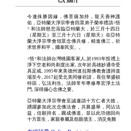
GA 30071
今逢殊勝因緣，佛菩薩加持，龍天善神護
佑，亞特蘭大淨宗學會四眾弟子榮幸禮請
悟
上
和法師慈悲蒞臨亞特蘭大，於三月十四日
下
（星期五）至三月十六日（星期天）在亞特
蘭大淨宗學會領眾念佛共修，精進佛三，祈
求世界和平，國泰民安。。
悟
和法師台灣桃園客家人,於1993年投禮上
上
下
淨下空老和尚剃度出家, 次年於高雄妙通寺受
具足戒, 1995年來美德州達拉斯佛教會護持道
場至今, 2017起受北美同修祈請，長住華盛頓
特區，弘法利生。法師常年專修專宏淨土法
門, 深得攝心念佛之要。
亞特蘭大淨宗學會至誠邀請十方仁者大德，
踴躍參加此次念佛法會，共襄盛舉，同沾法
益，信願持名，圓成佛道。並以此功德回向
十方眾生，家親眷屬及怨親債主，消災免難